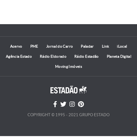
Acervo
PME
Jornal do Carro
Paladar
Link
iLocal
Agência Estado
Rádio Eldorado
Rádio Estadão
Planeta Digital
Moving Imóveis
COPYRIGHT © 1995 - 2021 GRUPO ESTADO