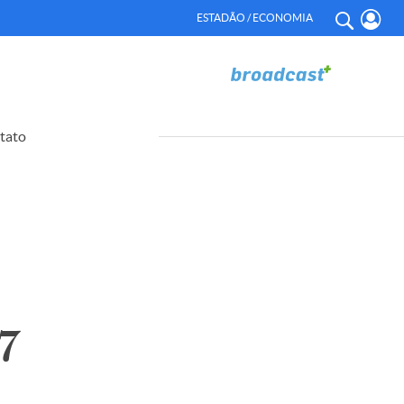
ESTADÃO / ECONOMIA
tato
7