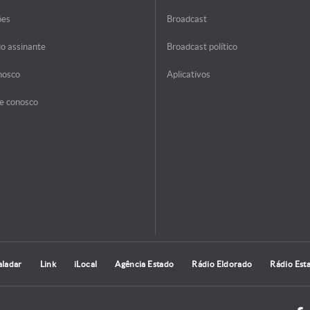
ões
Broadcast
do assinante
Broadcast político
nosco
Aplicativos
e conosco
aladar
Link
iLocal
Agência Estado
Rádio Eldorado
Rádio Est