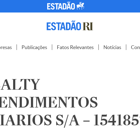
resas
Publicações
Fatos Relevantes
Notícias
Con
EALTY
ENDIMENTOS
ARIOS S/A – 154185