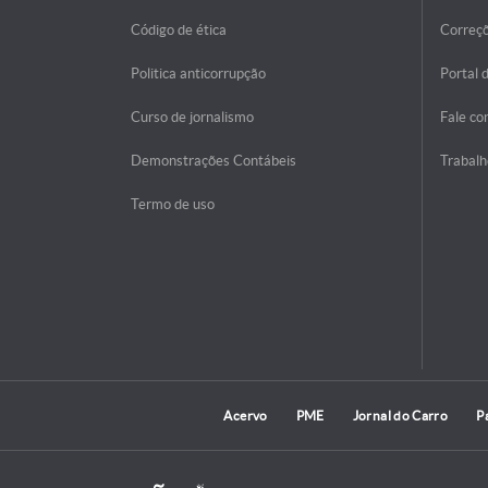
Código de ética
Correç
Politica anticorrupção
Portal 
Curso de jornalismo
Fale co
Demonstrações Contábeis
Trabalh
Termo de uso
Acervo
PME
Jornal do Carro
P