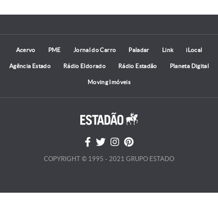
Acervo
PME
Jornal do Carro
Paladar
Link
iLocal
Agência Estado
Rádio Eldorado
Rádio Estadão
Planeta Digital
Moving Imóveis
COPYRIGHT © 1995 - 2021 GRUPO ESTADO