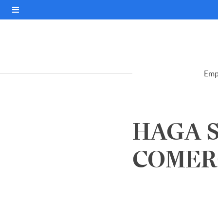
Emp
HAGA S
COMERC