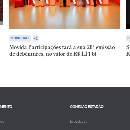
C
MOBILIDADE
S
Movida Participações fará a sua 28ª emissão
R
de debêntures, no valor de R$ 1,14 bi
IMENTO
CONEXÃO ESTADÃO
ões
Broadcast