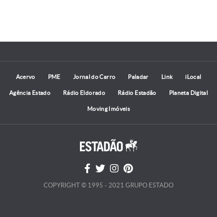
Acervo
PME
Jornal do Carro
Paladar
Link
iLocal
Agência Estado
Rádio Eldorado
Rádio Estadão
Planeta Digital
Moving Imóveis
COPYRIGHT © 1995 - 2021 GRUPO ESTADO