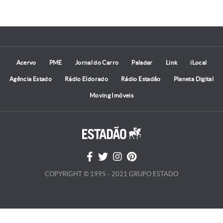
Acervo
PME
Jornal do Carro
Paladar
Link
iLocal
Agência Estado
Rádio Eldorado
Rádio Estadão
Planeta Digital
Moving Imóveis
COPYRIGHT © 1995 - 2021 GRUPO ESTADO