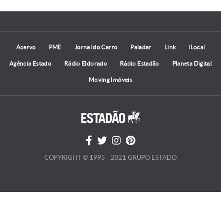
Acervo
PME
Jornal do Carro
Paladar
Link
iLocal
Agência Estado
Rádio Eldorado
Rádio Estadão
Planeta Digital
Moving Imóveis
COPYRIGHT © 1995 - 2021 GRUPO ESTADO