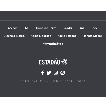
Acervo
PME
Jornal do Carro
Paladar
Link
iLocal
Agência Estado
Rádio Eldorado
Rádio Estadão
Planeta Digital
Moving Imóveis
COPYRIGHT © 1995 - 2021 GRUPO ESTADO