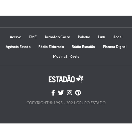
Acervo
PME
Jornal do Carro
Paladar
Link
iLocal
Agência Estado
Rádio Eldorado
Rádio Estadão
Planeta Digital
Moving Imóveis
COPYRIGHT © 1995 - 2021 GRUPO ESTADO