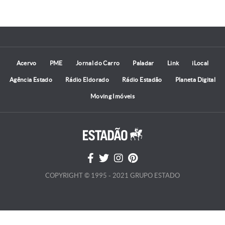
Acervo
PME
Jornal do Carro
Paladar
Link
iLocal
Agência Estado
Rádio Eldorado
Rádio Estadão
Planeta Digital
Moving Imóveis
COPYRIGHT © 1995 - 2021 GRUPO ESTADO