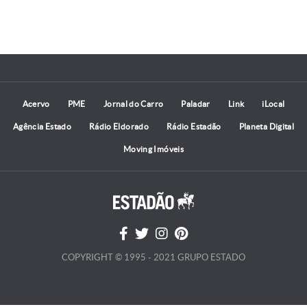
Acervo
PME
Jornal do Carro
Paladar
Link
iLocal
Agência Estado
Rádio Eldorado
Rádio Estadão
Planeta Digital
Moving Imóveis
COPYRIGHT © 1995 - 2021 GRUPO ESTADO