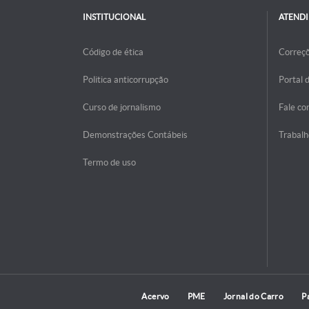
INSTITUCIONAL
ATEND
Código de ética
Correç
Politica anticorrupção
Portal 
Curso de jornalismo
Fale co
Demonstrações Contábeis
Trabalh
Termo de uso
Acervo
PME
Jornal do Carro
P