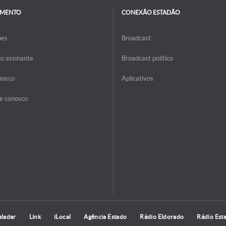
IMENTO
CONEXÃO ESTADÃO
ões
Broadcast
do assinante
Broadcast político
nosco
Aplicativos
e conosco
aladar
Link
iLocal
Agência Estado
Rádio Eldorado
Rádio Est