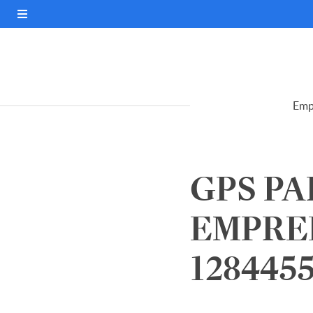
Emp
GPS PA
EMPREE
128445