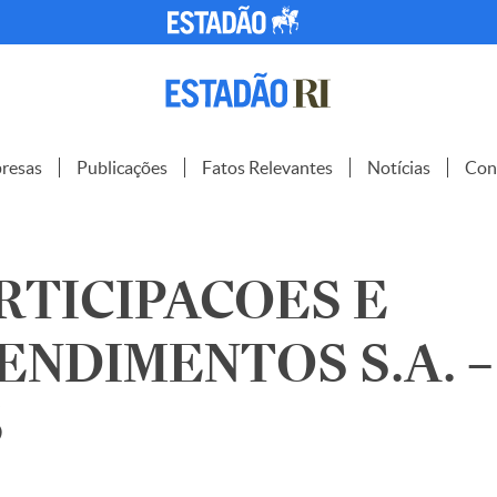
resas
Publicações
Fatos Relevantes
Notícias
Con
RTICIPACOES E
NDIMENTOS S.A. –
5