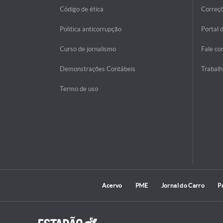
Código de ética
Correç
Politica anticorrupção
Portal 
Curso de jornalismo
Fale co
Demonstrações Contábeis
Trabalh
Termo de uso
Acervo
PME
Jornal do Carro
P