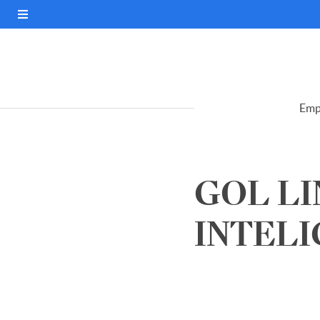
Emp
GOL L
INTELIG