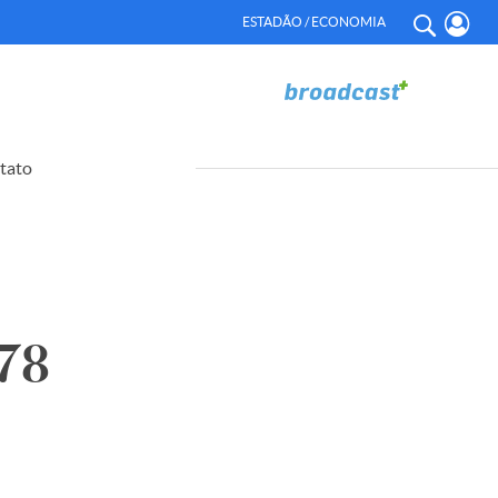
ESTADÃO / ECONOMIA
tato
78