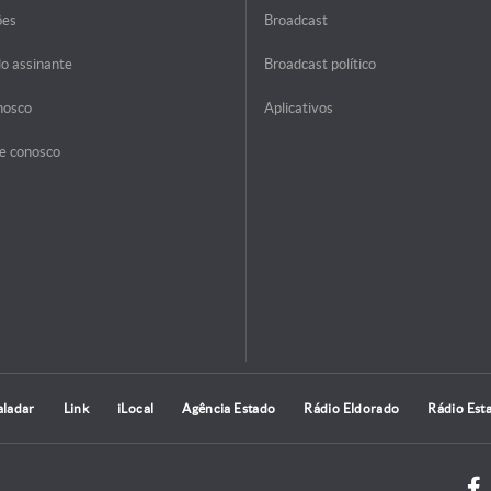
ões
Broadcast
do assinante
Broadcast político
nosco
Aplicativos
e conosco
aladar
Link
iLocal
Agência Estado
Rádio Eldorado
Rádio Est