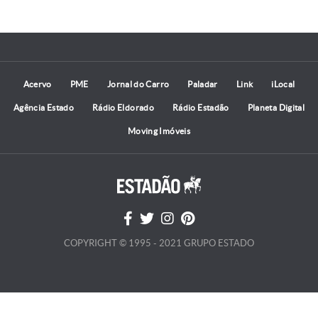
Acervo
PME
Jornal do Carro
Paladar
Link
iLocal
Agência Estado
Rádio Eldorado
Rádio Estadão
Planeta Digital
Moving Imóveis
COPYRIGHT © 1995 - 2021 GRUPO ESTADO