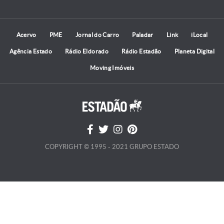
Acervo
PME
Jornal do Carro
Paladar
Link
iLocal
Agência Estado
Rádio Eldorado
Rádio Estadão
Planeta Digital
Moving Imóveis
COPYRIGHT © 1995 - 2021 GRUPO ESTADO