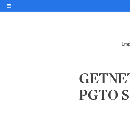
Emp
GETNET
PGTO S.