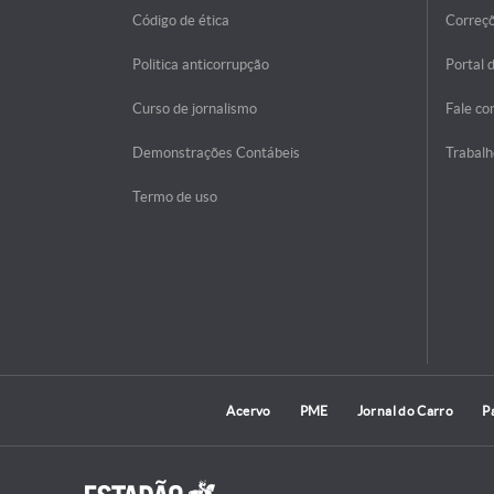
Código de ética
Correç
Politica anticorrupção
Portal 
Curso de jornalismo
Fale co
Demonstrações Contábeis
Trabalh
Termo de uso
Acervo
PME
Jornal do Carro
P