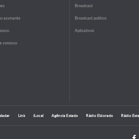
ões
Broadcast
do assinante
Broadcast político
nosco
Aplicativos
e conosco
aladar
Link
iLocal
Agência Estado
Rádio Eldorado
Rádio Est