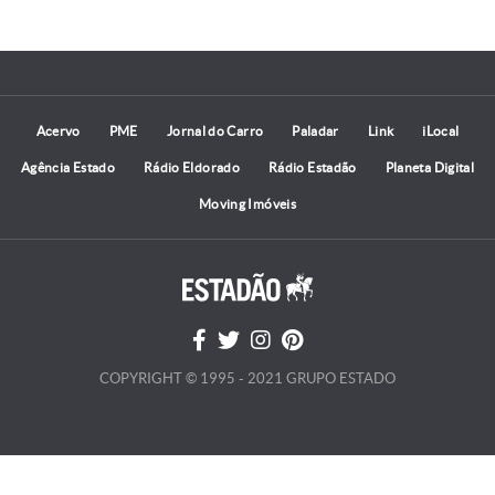
Acervo
PME
Jornal do Carro
Paladar
Link
iLocal
Agência Estado
Rádio Eldorado
Rádio Estadão
Planeta Digital
Moving Imóveis
COPYRIGHT © 1995 - 2021 GRUPO ESTADO