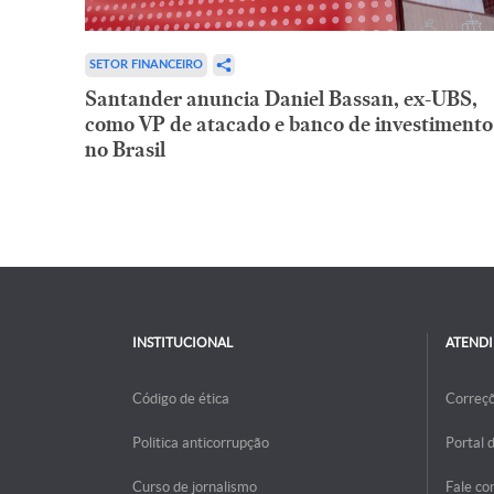
SETOR FINANCEIRO
Santander anuncia Daniel Bassan, ex-UBS,
como VP de atacado e banco de investimento
no Brasil
INSTITUCIONAL
ATEND
Código de ética
Correç
Politica anticorrupção
Portal 
Curso de jornalismo
Fale co