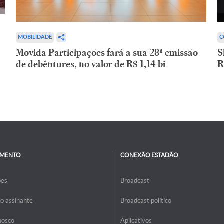
C
MOBILIDADE
S
Movida Participações fará a sua 28ª emissão
R
de debêntures, no valor de R$ 1,14 bi
IMENTO
CONEXÃO ESTADÃO
ões
Broadcast
do assinante
Broadcast político
nosco
Aplicativos