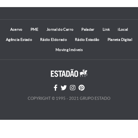
Acervo
PME
Jornal do Carro
Paladar
Link
iLocal
Agência Estado
Rádio Eldorado
Rádio Estadão
Planeta Digital
Moving Imóveis
COPYRIGHT © 1995 - 2021 GRUPO ESTADO