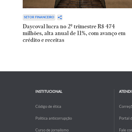
SETOR FINANCEIRO
Daycoval lucra no 2º trimestre R$ 474
milhões, alta anual de 11%, com avanço em
crédito e receitas
INSTITUCIONAL
ATEND
Código de ética
Correç
Politica anticorrupção
Portal 
Curso de jornalismo
Fale co