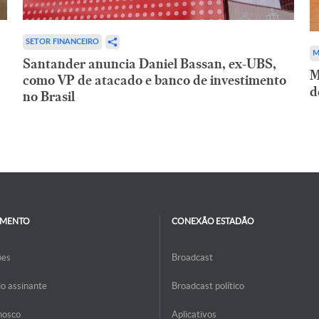
SETOR FINANCEIRO
M
Santander anuncia Daniel Bassan, ex-UBS,
M
como VP de atacado e banco de investimento
d
no Brasil
IMENTO
CONEXÃO ESTADÃO
ões
Broadcast
do assinante
Broadcast político
nosco
Aplicativos