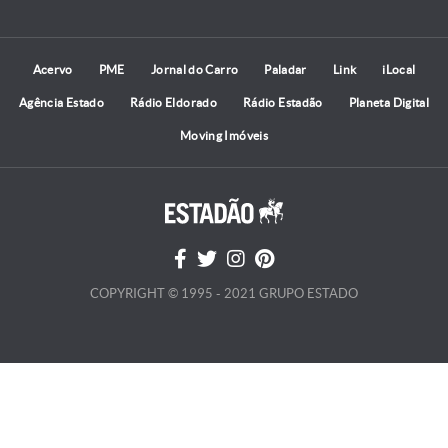
Acervo
PME
Jornal do Carro
Paladar
Link
iLocal
Agência Estado
Rádio Eldorado
Rádio Estadão
Planeta Digital
Moving Imóveis
COPYRIGHT © 1995 - 2021 GRUPO ESTADO