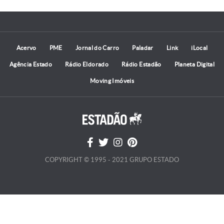
Acervo
PME
Jornal do Carro
Paladar
Link
iLocal
Agência Estado
Rádio Eldorado
Rádio Estadão
Planeta Digital
Moving Imóveis
COPYRIGHT © 1995 - 2021 GRUPO ESTADO