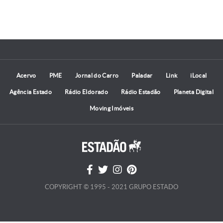
Acervo
PME
Jornal do Carro
Paladar
Link
iLocal
Agência Estado
Rádio Eldorado
Rádio Estadão
Planeta Digital
Moving Imóveis
COPYRIGHT © 1995 - 2021 GRUPO ESTADO