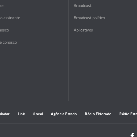
ões
Broadcast
do assinante
Broadcast político
nosco
Aplicativos
e conosco
aladar
Link
iLocal
Agência Estado
Rádio Eldorado
Rádio Est