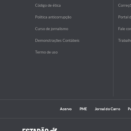
Código de ética
Correç
Politica anticorrupção
Portal 
Curso de jornalismo
Fale co
Demonstrações Contábeis
Trabalh
Termo de uso
Acervo
PME
Jornal do Carro
P