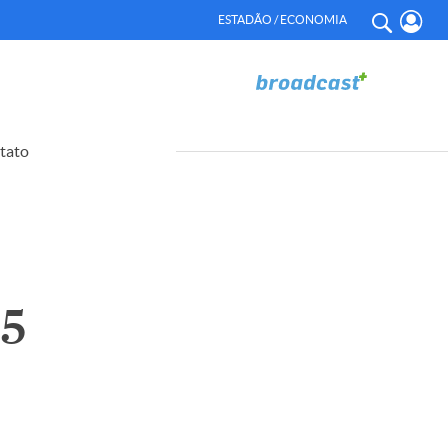
ESTADÃO / ECONOMIA
tato
55