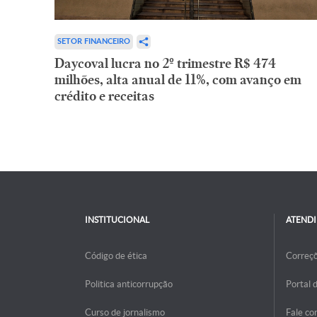
SETOR FINANCEIRO
Daycoval lucra no 2º trimestre R$ 474
milhões, alta anual de 11%, com avanço em
crédito e receitas
INSTITUCIONAL
ATEND
Código de ética
Correç
Politica anticorrupção
Portal 
Curso de jornalismo
Fale co