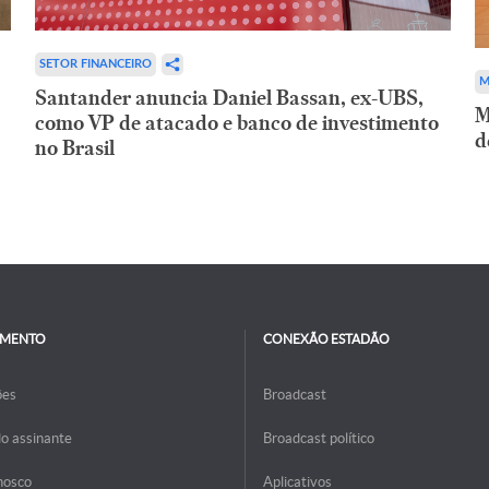
SETOR FINANCEIRO
M
Santander anuncia Daniel Bassan, ex-UBS,
M
como VP de atacado e banco de investimento
d
no Brasil
IMENTO
CONEXÃO ESTADÃO
ões
Broadcast
do assinante
Broadcast político
nosco
Aplicativos