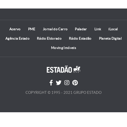
Acervo
PME
Jornal do Carro
Paladar
Link
iLocal
Agência Estado
Rádio Eldorado
Rádio Estadão
Planeta Digital
Moving Imóveis
COPYRIGHT © 1995 - 2021 GRUPO ESTADO