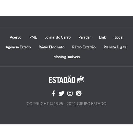
Acervo
PME
Jornal do Carro
Paladar
Link
iLocal
Agência Estado
Rádio Eldorado
Rádio Estadão
Planeta Digital
Moving Imóveis
COPYRIGHT © 1995 - 2021 GRUPO ESTADO