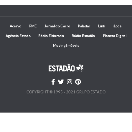
Acervo
PME
Jornal do Carro
Paladar
Link
iLocal
Agência Estado
Rádio Eldorado
Rádio Estadão
Planeta Digital
Moving Imóveis
COPYRIGHT © 1995 - 2021 GRUPO ESTADO