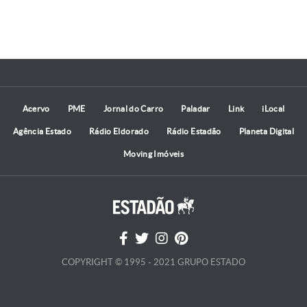
Acervo
PME
Jornal do Carro
Paladar
Link
iLocal
Agência Estado
Rádio Eldorado
Rádio Estadão
Planeta Digital
Moving Imóveis
COPYRIGHT © 1995 - 2021 GRUPO ESTADO