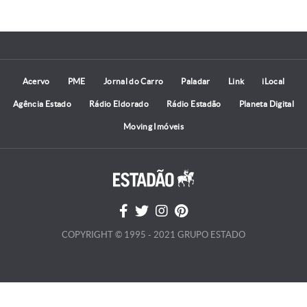
Acervo
PME
Jornal do Carro
Paladar
Link
iLocal
Agência Estado
Rádio Eldorado
Rádio Estadão
Planeta Digital
Moving Imóveis
COPYRIGHT © 1995 - 2021 GRUPO ESTADO