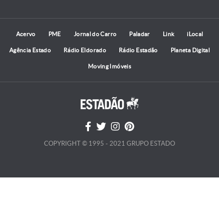
Acervo
PME
Jornal do Carro
Paladar
Link
iLocal
Agência Estado
Rádio Eldorado
Rádio Estadão
Planeta Digital
Moving Imóveis
COPYRIGHT © 1995 - 2021 GRUPO ESTADO