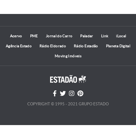
Acervo
PME
Jornal do Carro
Paladar
Link
iLocal
Agência Estado
Rádio Eldorado
Rádio Estadão
Planeta Digital
Moving Imóveis
COPYRIGHT © 1995 - 2021 GRUPO ESTADO