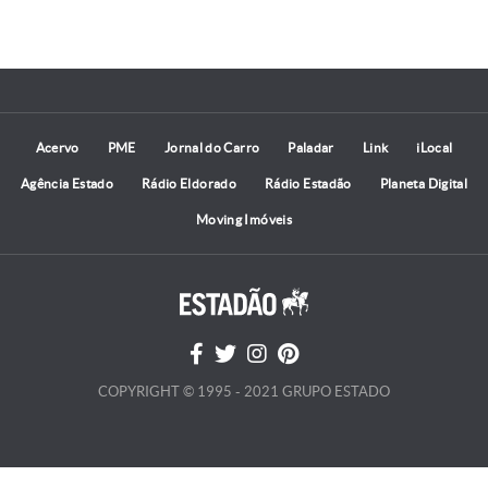
Acervo
PME
Jornal do Carro
Paladar
Link
iLocal
Agência Estado
Rádio Eldorado
Rádio Estadão
Planeta Digital
Moving Imóveis
COPYRIGHT © 1995 - 2021 GRUPO ESTADO