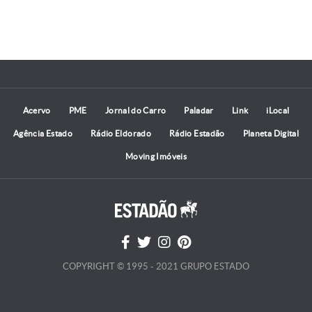
Acervo
PME
Jornal do Carro
Paladar
Link
iLocal
Agência Estado
Rádio Eldorado
Rádio Estadão
Planeta Digital
Moving Imóveis
COPYRIGHT © 1995 - 2021 GRUPO ESTADO