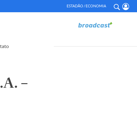
ESTADÃO / ECONOMIA
tato
A. –