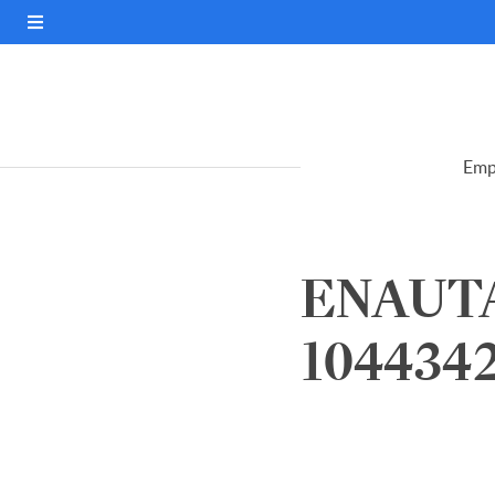
Emp
ENAUTA
104434