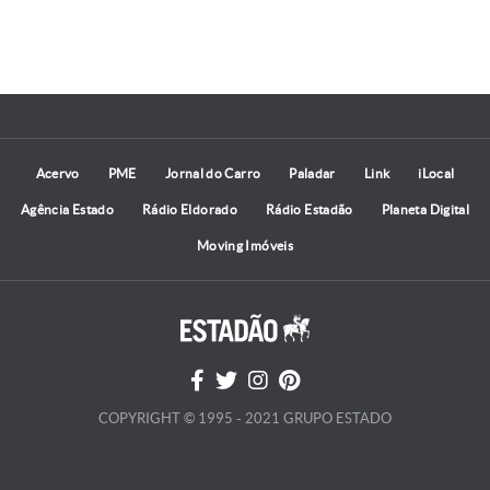
Acervo
PME
Jornal do Carro
Paladar
Link
iLocal
Agência Estado
Rádio Eldorado
Rádio Estadão
Planeta Digital
Moving Imóveis
COPYRIGHT © 1995 - 2021 GRUPO ESTADO