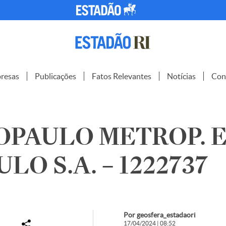
resas
Publicações
Fatos Relevantes
Notícias
Con
PAULO METROP. E
LO S.A. – 1222737
Por geosfera_estadaori
17/04/2024 | 08:52