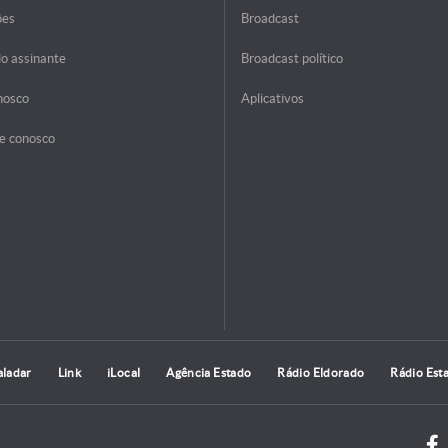
ões
Broadcast
do assinante
Broadcast político
nosco
Aplicativos
e conosco
aladar
Link
iLocal
Agência Estado
Rádio Eldorado
Rádio Est