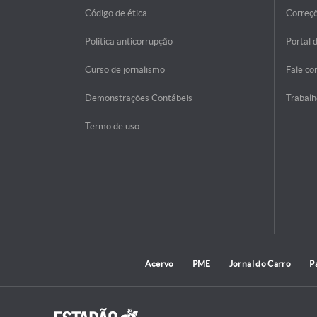
Código de ética
Correç
Politica anticorrupção
Portal 
Curso de jornalismo
Fale co
Demonstrações Contábeis
Trabalh
Termo de uso
Acervo
PME
Jornal do Carro
P