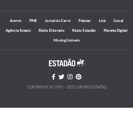
Acervo
PME
Jornal do Carro
Paladar
Link
iLocal
Agência Estado
Rádio Eldorado
Rádio Estadão
Planeta Digital
Moving Imóveis
COPYRIGHT © 1995 - 2021 GRUPO ESTADO