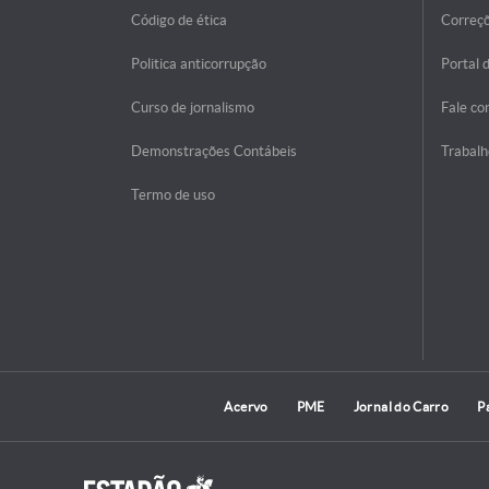
Código de ética
Correç
Politica anticorrupção
Portal 
Curso de jornalismo
Fale co
Demonstrações Contábeis
Trabalh
Termo de uso
Acervo
PME
Jornal do Carro
P