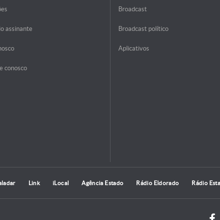
ões
Broadcast
do assinante
Broadcast político
nosco
Aplicativos
e conosco
aladar
Link
iLocal
Agência Estado
Rádio Eldorado
Rádio Est