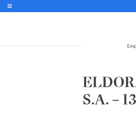
Emp
ELDOR
S.A. – 