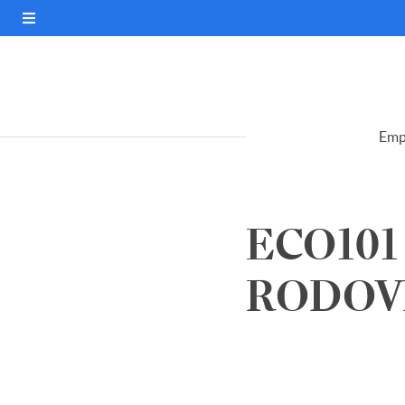
Emp
ECO101
RODOVIA