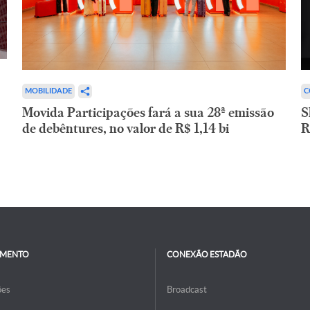
C
MOBILIDADE
S
Movida Participações fará a sua 28ª emissão
R
de debêntures, no valor de R$ 1,14 bi
IMENTO
CONEXÃO ESTADÃO
ões
Broadcast