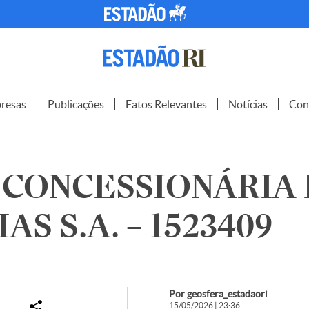
resas
Publicações
Fatos Relevantes
Notícias
Con
 CONCESSIONÁRIA
S S.A. – 1523409
Por geosfera_estadaori
15/05/2026 | 23:36