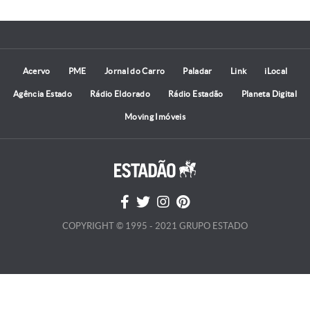
Acervo
PME
Jornal do Carro
Paladar
Link
iLocal
Agência Estado
Rádio Eldorado
Rádio Estadão
Planeta Digital
Moving Imóveis
COPYRIGHT © 1995 - 2021 GRUPO ESTADO