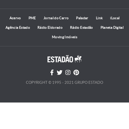
Acervo
PME
Jornal do Carro
Paladar
Link
iLocal
Agência Estado
Rádio Eldorado
Rádio Estadão
Planeta Digital
Moving Imóveis
COPYRIGHT © 1995 - 2021 GRUPO ESTADO