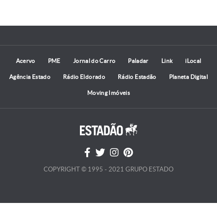
Acervo
PME
Jornal do Carro
Paladar
Link
iLocal
Agência Estado
Rádio Eldorado
Rádio Estadão
Planeta Digital
Moving Imóveis
COPYRIGHT © 1995 - 2021 GRUPO ESTADO