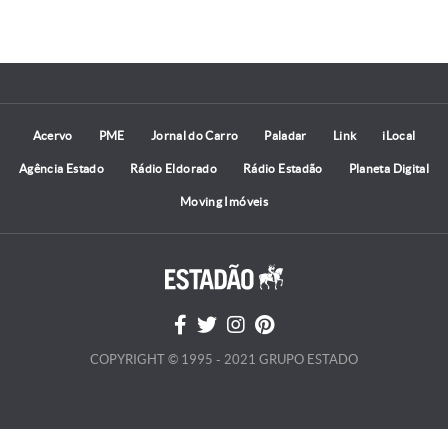
Acervo
PME
Jornal do Carro
Paladar
Link
iLocal
Agência Estado
Rádio Eldorado
Rádio Estadão
Planeta Digital
Moving Imóveis
COPYRIGHT © 1995 - 2021 GRUPO ESTADO