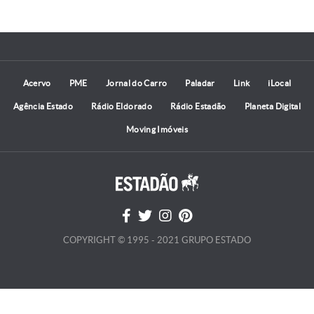
Acervo
PME
Jornal do Carro
Paladar
Link
iLocal
Agência Estado
Rádio Eldorado
Rádio Estadão
Planeta Digital
Moving Imóveis
COPYRIGHT © 1995 - 2021 GRUPO ESTADO