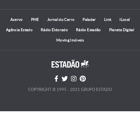
Acervo
PME
Jornal do Carro
Paladar
Link
iLocal
Agência Estado
Rádio Eldorado
Rádio Estadão
Planeta Digital
Moving Imóveis
COPYRIGHT © 1995 - 2021 GRUPO ESTADO