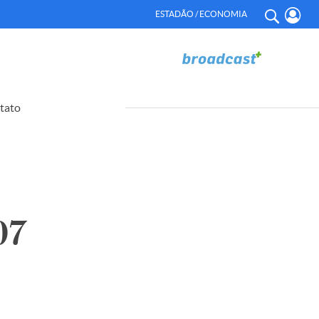
ESTADÃO / ECONOMIA
tato
07