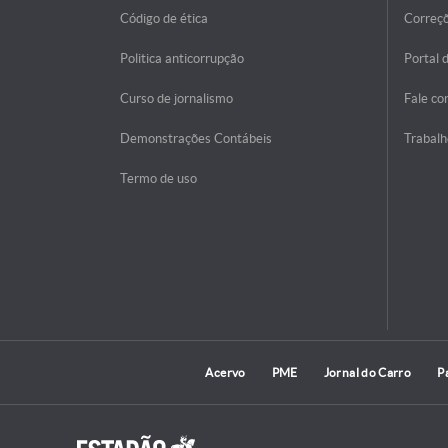
Código de ética
Correç
Politica anticorrupção
Portal 
Curso de jornalismo
Fale co
Demonstrações Contábeis
Trabalh
Termo de uso
Acervo
PME
Jornal do Carro
P