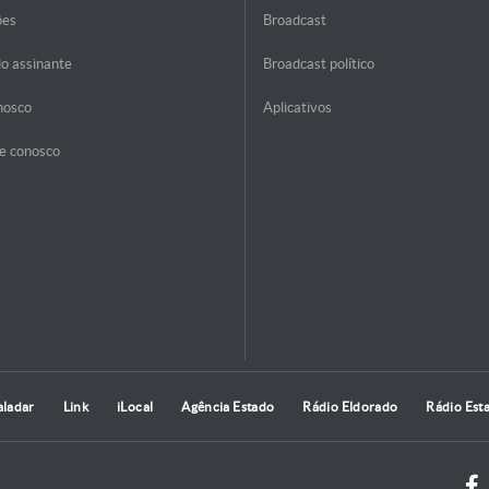
ões
Broadcast
do assinante
Broadcast político
nosco
Aplicativos
e conosco
aladar
Link
iLocal
Agência Estado
Rádio Eldorado
Rádio Est