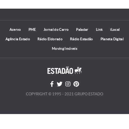
Acervo
PME
Jornal do Carro
Paladar
Link
iLocal
Agência Estado
Rádio Eldorado
Rádio Estadão
Planeta Digital
Moving Imóveis
COPYRIGHT © 1995 - 2021 GRUPO ESTADO