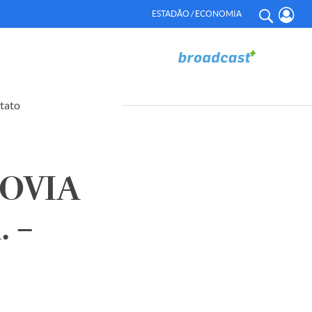
ESTADÃO / ECONOMIA
tato
OVIA
 –