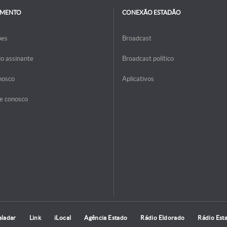
IMENTO
CONEXÃO ESTADÃO
ões
Broadcast
do assinante
Broadcast político
nosco
Aplicativos
e conosco
aladar
Link
iLocal
Agência Estado
Rádio Eldorado
Rádio Est