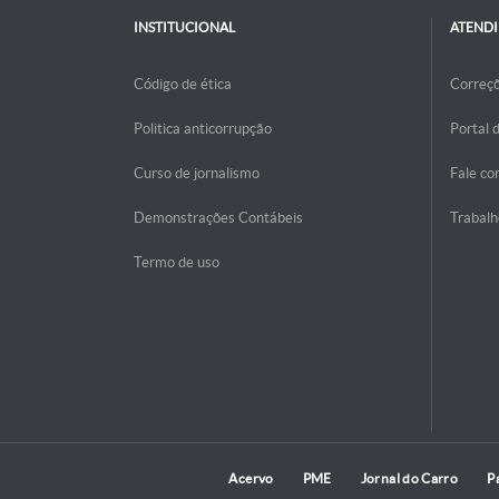
INSTITUCIONAL
ATEND
Código de ética
Correç
Politica anticorrupção
Portal 
Curso de jornalismo
Fale co
Demonstrações Contábeis
Trabalh
Termo de uso
Acervo
PME
Jornal do Carro
P