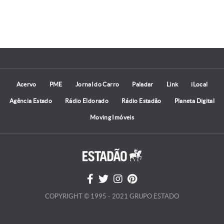
Acervo
PME
Jornal do Carro
Paladar
Link
iLocal
Agência Estado
Rádio Eldorado
Rádio Estadão
Planeta Digital
Moving Imóveis
COPYRIGHT © 1995 - 2021 GRUPO ESTADO